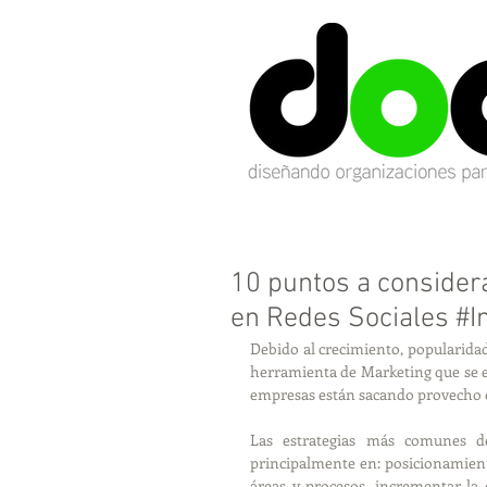
10 puntos a consider
en Redes Sociales #In
Debido al crecimiento, popularidad
herramienta de Marketing que se en
empresas están sacando provecho d
Las estrategias más comunes d
principalmente en: posicionamiento
áreas y procesos, incrementar la 