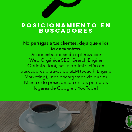
POSICIONAMIENTO EN
BUSCADORES
No persigas a tus clientes, deja que ellos
te encuentren.
Desde estrategias de optimización
Web
Orgánica
SEO (Search Engine
Optimization), hasta optimización en
buscadores a
través
de SEM (Seacrh Engine
Marketing), ¡nos encargamos de que tu
Marca esté posicionada en los primeros
lugares de Google y YouTube!