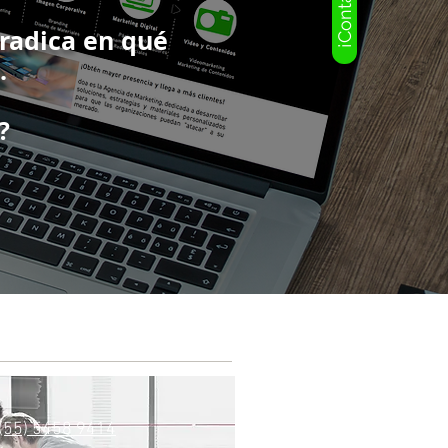
 radica en qué
.
?
 (55) 5458 9414