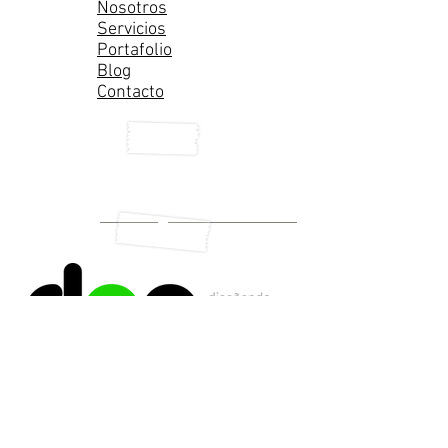
Nosotros
Servicios
Portafolio
Blog
Contacto
Cel. 044 (55) 5458 9414
contacto@doaconsultoria.com
TEST: ¿Tienes cubiertas tus
Herramientas Básicas de
Marketing?