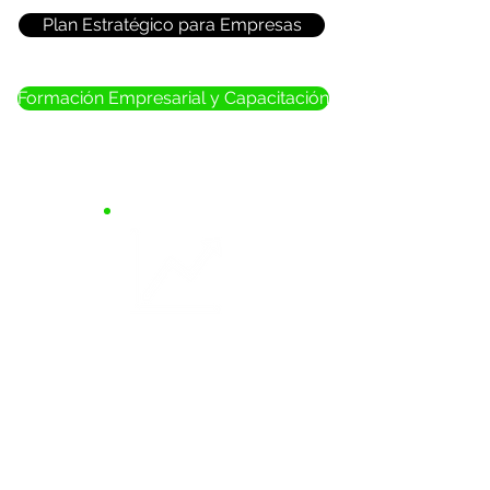
Plan Estratégico para Empresas
Formación Empresarial y Capacitación
[Hoy en día las
organizaciones no necesitan
un proveedor de servicios,
sino un Socio Estratégico de
Negocio que las apoye a