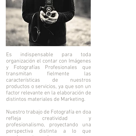
Es indispensable para toda
organización el contar con Imágenes
y Fotografías Profesionales que
transmitan fielmente las
características de nuestros
productos o servicios, ya que son un
factor relevante en la elaboración de
distintos materiales de Marketing.
Nuestro trabajo de Fotografía en doa
refleja creatividad y
profesionalismo, proyectando una
perspectiva distinta a lo que