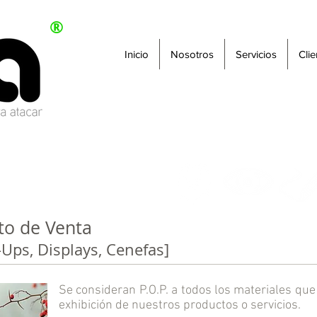
®
Inicio
Nosotros
Servicios
Clie
to de Venta
-Ups, Displays, Cenefas]
Se consideran P.O.P. a todos los materiales qu
exhibición de nuestros productos o servicios.